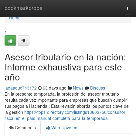
Home
bookmarkprobe
Togg
navi
Home
1
Asesor tributario en la nación:
Informe exhaustiva para este
año
jadaaduc743172
63 days ago
News
Discuss
En la presente temporada, la profesión del asesor tributario
resulta cada vez importante para empresas que buscan cumplir
sus pagos a Hacienda . Esta revisión aborda los puntos clave de
la gestión
https://tops-directory.com/listings13602750/consultor-
fiscal-en-el-país-manual-completa-para-la-temporada
Comments
Who Upvoted