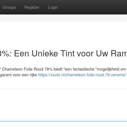
Groups
Register
Login
8%: Een Unieke Tint voor Uw Ra
 ? Chameleon Folie Rood 78% biedt "een fantastische "mogelijkheid om
 garant voor een rijke
https://xxoto.nl/chameleon-folie-rood-78-ceramic/