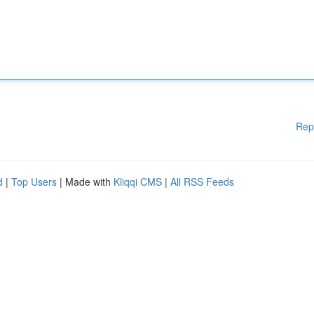
Rep
d
|
Top Users
| Made with
Kliqqi CMS
|
All RSS Feeds