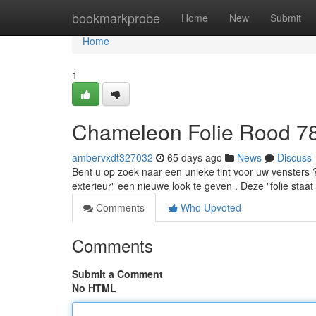
Home
bookmarkprobe
Home
New
Submit
Home
1
Chameleon Folie Rood 7
ambervxdt327032
65 days ago
News
Discuss
Bent u op zoek naar een unieke tint voor uw vensters
exterieur" een nieuwe look te geven . Deze "folie staat
Comments
Who Upvoted
Comments
Submit a Comment
No HTML