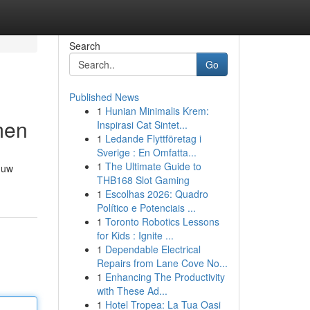
Search
Go
Published News
1
Hunian Minimalis Krem:
men
Inspirasi Cat Sintet...
1
Ledande Flyttföretag i
Sverige : En Omfatta...
1
The Ultimate Guide to
 uw
THB168 Slot Gaming
1
Escolhas 2026: Quadro
Político e Potenciais ...
1
Toronto Robotics Lessons
for Kids : Ignite ...
1
Dependable Electrical
Repairs from Lane Cove No...
1
Enhancing The Productivity
with These Ad...
1
Hotel Tropea: La Tua Oasi