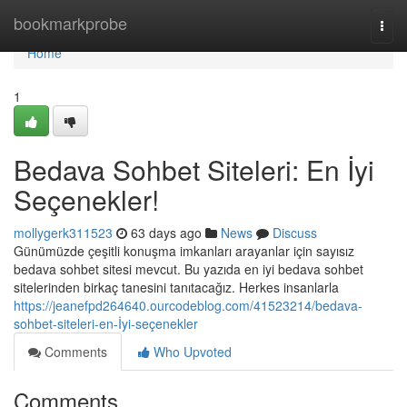
Home
bookmarkprobe
Togg
navi
Home
1
Bedava Sohbet Siteleri: En İyi
Seçenekler!
mollygerk311523
63 days ago
News
Discuss
Günümüzde çeşitli konuşma imkanları arayanlar için sayısız
bedava sohbet sitesi mevcut. Bu yazıda en iyi bedava sohbet
sitelerinden birkaç tanesini tanıtacağız. Herkes insanlarla
https://jeanefpd264640.ourcodeblog.com/41523214/bedava-
sohbet-siteleri-en-İyi-seçenekler
Comments
Who Upvoted
Comments