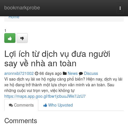
Home
bookmarkprobe
Togg
navi
Home
1
Lợi ích từ dịch vụ đưa người
say về nhà an toàn
aronnxbi721002
66 days ago
News
Discuss
Vì sao dịch vụ lái xe hộ ngày càng phổ biến? Hiện nay, dịch vụ lái
xe hộ đang trở thành một lựa chọn văn minh và an toàn. Sau
những cuộc vui trọn vẹn, việc không tự
https://maps.app.goo.gl/tbw1jcbuuJWe7JzU7
Comments
Who Upvoted
Comments