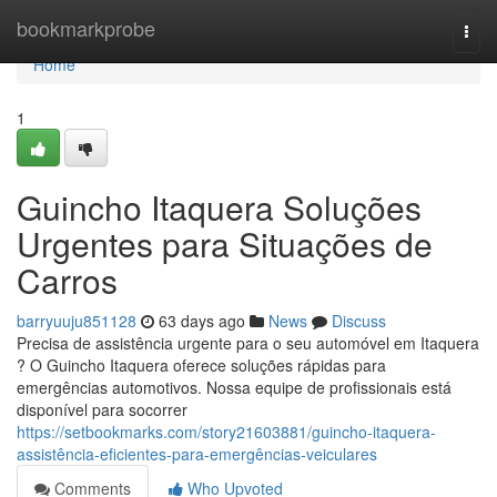
Home
bookmarkprobe
Togg
navi
Home
1
Guincho Itaquera Soluções
Urgentes para Situações de
Carros
barryuuju851128
63 days ago
News
Discuss
Precisa de assistência urgente para o seu automóvel em Itaquera
? O Guincho Itaquera oferece soluções rápidas para
emergências automotivos. Nossa equipe de profissionais está
disponível para socorrer
https://setbookmarks.com/story21603881/guincho-itaquera-
assistência-eficientes-para-emergências-veiculares
Comments
Who Upvoted