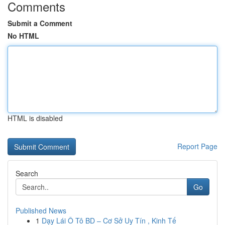
Comments
Submit a Comment
No HTML
HTML is disabled
Report Page
Search
Go
Published News
1
Dạy Lái Ô Tô BD – Cơ Sở Uy Tín , Kinh Tế