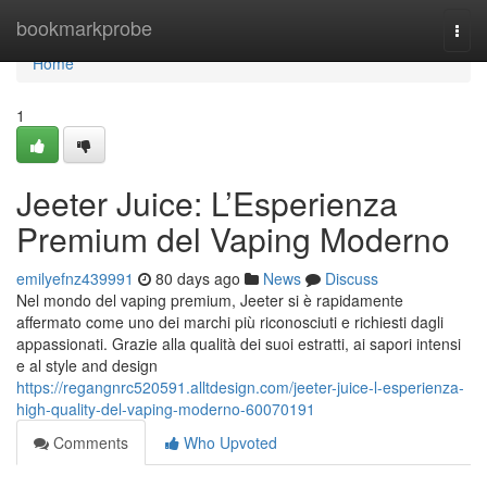
Home
bookmarkprobe
Togg
navi
Home
1
Jeeter Juice: L’Esperienza
Premium del Vaping Moderno
emilyefnz439991
80 days ago
News
Discuss
Nel mondo del vaping premium, Jeeter si è rapidamente
affermato come uno dei marchi più riconosciuti e richiesti dagli
appassionati. Grazie alla qualità dei suoi estratti, ai sapori intensi
e al style and design
https://regangnrc520591.alltdesign.com/jeeter-juice-l-esperienza-
high-quality-del-vaping-moderno-60070191
Comments
Who Upvoted