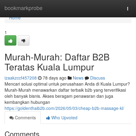
Home
bookmarkprobe
Togg
navi
Home
1
Murah-Murah: Daftar B2B
Teratas Kuala Lumpur
izaakzccf457208
78 days ago
News
Discuss
Mencari solusi optimal untuk perusahaan Anda di Kuala Lumpur?
Murah-Murah menawarkan daftar terbaik b2b yang terverifikasi
oleh banyak bisnis. Akses beragam penawaran dan juga
kembangkan hubungan
https://goldenthaib2b.com/2026/05/03/cheap-b2b-massage-kl/
Comments
Who Upvoted
Comments