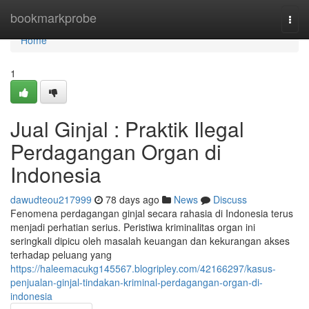
Home
bookmarkprobe
Togg
navi
Home
1
Jual Ginjal : Praktik Ilegal
Perdagangan Organ di
Indonesia
dawudteou217999
78 days ago
News
Discuss
Fenomena perdagangan ginjal secara rahasia di Indonesia terus
menjadi perhatian serius. Peristiwa kriminalitas organ ini
seringkali dipicu oleh masalah keuangan dan kekurangan akses
terhadap peluang yang
https://haleemacukg145567.blogripley.com/42166297/kasus-
penjualan-ginjal-tindakan-kriminal-perdagangan-organ-di-
indonesia