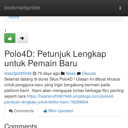
Home
bookmarkprobe
Togg
navi
Home
1
Polo4D: Petunjuk Lengkap
untuk Pemain Baru
tessztje095546
79 days ago
News
Discuss
Selamat datang di dunia Situs Polo4D ! Ulasan ini dibuat khusus
untuk pengguna baru yang ingin bergabung bermain pada
platform kami . Kami akan mengupas tuntas berbagai fitur penting
seperti cara
https://haarisnxfh987848.ampblogs.com/polo4d-
panduan-lengkap-untuk-bettor-baru-78289664
Comments
Who Upvoted
Comments