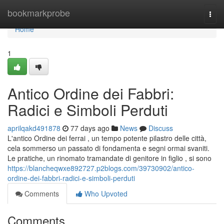
Home
bookmarkprobe
Togg
navi
Home
1
Antico Ordine dei Fabbri:
Radici e Simboli Perduti
aprilqakd491878
77 days ago
News
Discuss
L'antico Ordine dei ferrai , un tempo potente pilastro delle città,
cela sommerso un passato di fondamenta e segni ormai svaniti.
Le pratiche, un rinomato tramandate di genitore in figlio , si sono
https://blancheqwxe892727.p2blogs.com/39730902/antico-
ordine-dei-fabbri-radici-e-simboli-perduti
Comments
Who Upvoted
Comments