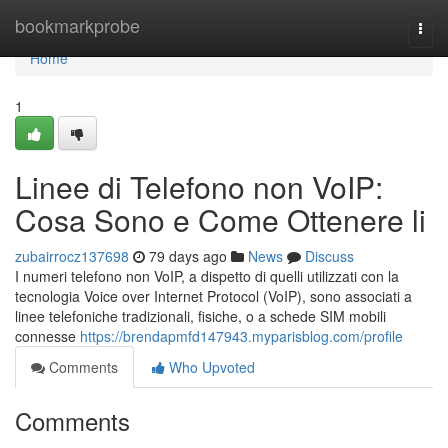
Home
bookmarkprobe
Togg
navi
Home
1
Linee di Telefono non VoIP:
Cosa Sono e Come Ottenere li
zubairrocz137698
79 days ago
News
Discuss
I numeri telefono non VoIP, a dispetto di quelli utilizzati con la
tecnologia Voice over Internet Protocol (VoIP), sono associati a
linee telefoniche tradizionali, fisiche, o a schede SIM mobili
connesse
https://brendapmfd147943.myparisblog.com/profile
Comments
Who Upvoted
Comments