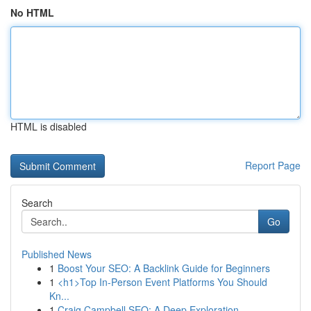
No HTML
HTML is disabled
Report Page
Search
Go
Published News
1
Boost Your SEO: A Backlink Guide for Beginners
1
<h1>Top In-Person Event Platforms You Should
Kn...
1
Craig Campbell SEO: A Deep Exploration