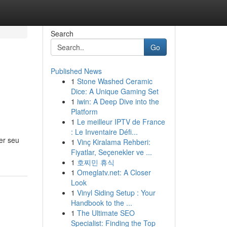
Search
Go
Published News
1
Stone Washed Ceramic
Dice: A Unique Gaming Set
1
iwin: A Deep Dive into the
Platform
1
Le meilleur IPTV de France
: Le Inventaire Défi...
er seu
1
Vinç Kiralama Rehberi:
Fiyatlar, Seçenekler ve ...
1
호찌민 휴식
1
Omeglatv.net: A Closer
Look
1
Vinyl Siding Setup : Your
Handbook to the ...
1
The Ultimate SEO
Specialist: Finding the Top