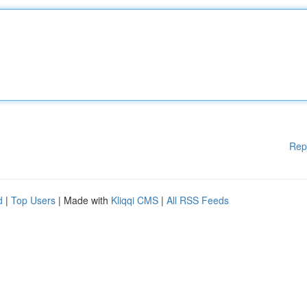
Rep
d
|
Top Users
| Made with
Kliqqi CMS
|
All RSS Feeds