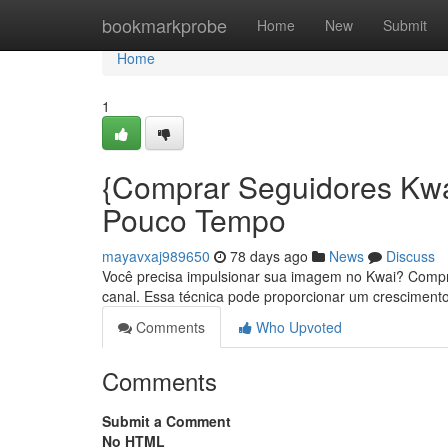
Home
bookmarkprobe
Home
New
Submit
Home
1
{Comprar Seguidores Kwa
Pouco Tempo
mayavxaj989650
78 days ago
News
Discuss
Você precisa impulsionar sua imagem no Kwai? Comprar
canal. Essa técnica pode proporcionar um crescimento 
Comments
Who Upvoted
Comments
Submit a Comment
No HTML