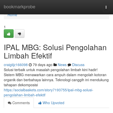
Home
bookmarkprobe
Togg
navi
Home
1
IPAL MBG: Solusi Pengolahan
Limbah Efektif
craigiijz166098
79 days ago
News
Discuss
Solusi terbaik untuk masalah pengolahan limbah kini hadir!
Sistem MBG menawarkan cara ampuh dalam mengolah kotoran
organik dan berbahaya lainnya. Teknologi canggih ini mendukung
tahapan dekomposisi
https://socialbaskets.com/story7193755/ipal-mbg-solusi-
pengolahan-limbah-efektif
Comments
Who Upvoted