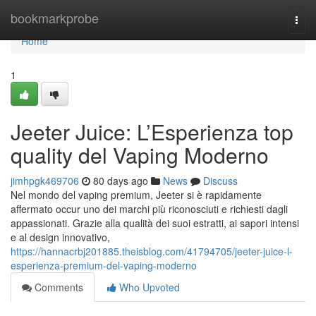
Home
bookmarkprobe
Togg
navi
Home
1
Jeeter Juice: L’Esperienza top
quality del Vaping Moderno
jimhpgk469706
80 days ago
News
Discuss
Nel mondo del vaping premium, Jeeter si è rapidamente
affermato occur uno dei marchi più riconosciuti e richiesti dagli
appassionati. Grazie alla qualità dei suoi estratti, ai sapori intensi
e al design innovativo,
https://hannacrbj201885.theisblog.com/41794705/jeeter-juice-l-
esperienza-premium-del-vaping-moderno
Comments
Who Upvoted