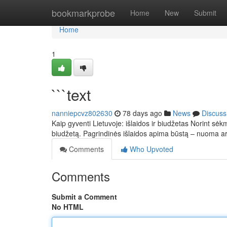
Home
bookmarkprobe
Home
New
Submit
Home
1
```text
nanniepcvz802630
78 days ago
News
Discuss
Kaip gyventi Lietuvoje: išlaidos ir biudžetas Norint sėkm
biudžetą. Pagrindinės išlaidos apima būstą – nuoma 
Comments
Who Upvoted
Comments
Submit a Comment
No HTML