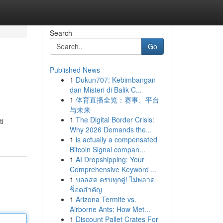
Search
Go
Published News
1
Dukun707: Kebimbangan
dan Misteri di Balik C...
1
体育直播全览：赛事、平台
与未来
1
The Digital Border Crisis:
ti
Why 2026 Demands the...
1
is actually a compensated
Bitcoin Signal compan...
1
AI Dropshipping: Your
Comprehensive Keyword ...
1
บอลสด ครบทุกคู่! ไม่พลาด
ช็อตสำคัญ
1
Arizona Termite vs.
Airborne Ants: How Met...
1
Discount Pallet Crates For