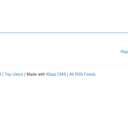
Rep
d
|
Top Users
| Made with
Kliqqi CMS
|
All RSS Feeds