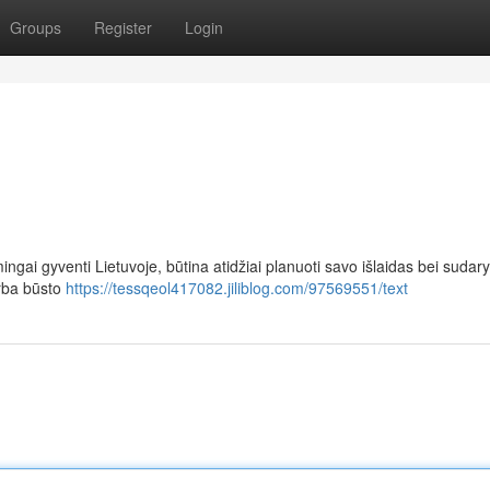
Groups
Register
Login
ingai gyventi Lietuvoje, būtina atidžiai planuoti savo išlaidas bei sudary
arba būsto
https://tessqeol417082.jiliblog.com/97569551/text