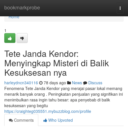
Home
bookmarkprobe
Togg
navi
Home
1
Tete Janda Kendor:
Menyingkap Misteri di Balik
Kesuksesan nya
harleydncn340116
78 days ago
News
Discuss
Fenomena Tete Janda Kendor yang merajai pasar lokal memang
menarik banyak orang . Peningkatan penjualan yang signifikan ini
menimbulkan rasa ingin tahu besar: apa penyebab di balik
kesuksesan yang begitu
https://craighteg035551.mybuzzblog.com/profile
Comments
Who Upvoted