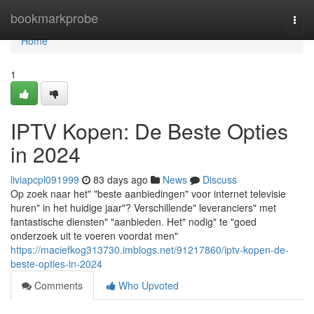
Home
bookmarkprobe
Togg
navi
Home
1
IPTV Kopen: De Beste Opties
in 2024
liviapcpl091999
83 days ago
News
Discuss
Op zoek naar het" "beste aanbiedingen" voor internet televisie
huren" in het huidige jaar"? Verschillende" leveranciers" met
fantastische diensten" "aanbieden. Het" nodig" te "goed
onderzoek uit te voeren voordat men"
https://maciefkog313730.imblogs.net/91217860/iptv-kopen-de-
beste-opties-in-2024
Comments
Who Upvoted