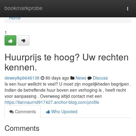
Home
bookmarkprobe
Togg
navi
Home
1
Huurprijs te hoog? Uw rechten
kennen.
deweylkpb646138
80 days ago
News
Discuss
Is een huur wellicht te veel? U moet zijn mogelijkheden begrijpen .
Indien de betreffende huur boven een verhoging is , heeft recht
voor aanpassing . Overweeg altijd contact met een
https://tiannaurnd917427.anchor-blog.com/profile
Comments
Who Upvoted
Comments