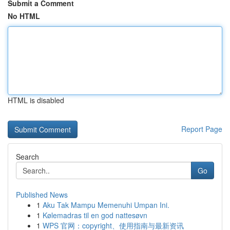
Submit a Comment
No HTML
HTML is disabled
Report Page
Search
Go
Published News
1
Aku Tak Mampu Memenuhi Umpan Ini.
1
Kølemadras til en god nattesøvn
1
WPS 官网：copyright、使用指南与最新资讯