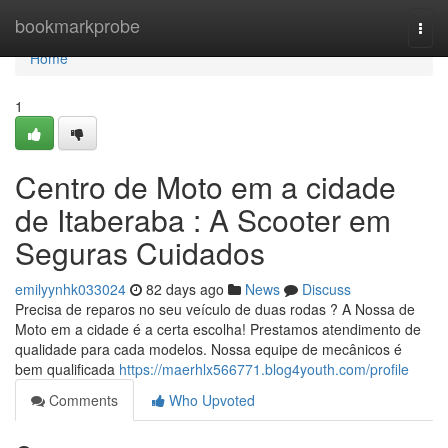
Home
bookmarkprobe
Togg
navi
Home
1
Centro de Moto em a cidade
de Itaberaba : A Scooter em
Seguras Cuidados
emilyynhk033024
82 days ago
News
Discuss
Precisa de reparos no seu veículo de duas rodas ? A Nossa de
Moto em a cidade é a certa escolha! Prestamos atendimento de
qualidade para cada modelos. Nossa equipe de mecânicos é
bem qualificada
https://maerhlx566771.blog4youth.com/profile
Comments
Who Upvoted