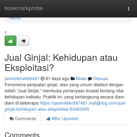
Home
bookmarkprobe
Togg
navi
Home
1
Jual Ginjal: Kehidupan atau
Eksploitasi?
janicerbna606497
81 days ago
News
Discuss
Fenomena penjualan ginjal, atau yang umum disebut dengan
istilah "Jual Ginjal," membuka pertanyaan krusial tentang nilai
kehidupan individu. Praktik ini, yang berlangsung secara diam-
diam di beberapa
https://qasimkkkv587451.mybjjblog.com/jual-
ginjal-kehidupan-atau-eksploitasi-53483395
Comments
Who Upvoted
Comments