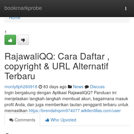
Home
bookmarkprobe
Togg
navi
Home
1
RajawaliQQ: Cara Daftar ,
copyright & URL Alternatif
Terbaru
montytlph260918
83 days ago
News
Discuss
Ingin bergabung dengan Aplikasi RajawaliQQ? Panduan ini
menjelaskan langkah-langkah membuat akun, bagaimana masuk
profil Anda, dan juga memberikan tautan pengganti terbaru untuk
memastikan
https://brendahqvm974077.wikilentillas.com/user
Comments
Who Upvoted