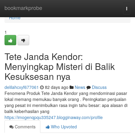
Home
bookmarkprobe
Togg
navi
Home
1
Tete Janda Kendor:
Menyingkap Misteri di Balik
Kesuksesan nya
delilahcxyf677061
82 days ago
News
Discuss
Fenomena Produk Tete Janda Kendor yang mendominasi pasar
lokal memang memukau banyak orang . Peningkatan penjualan
yang pesat ini menimbulkan rasa ingin tahu besar: apa alasan di
balik keberhasilan yang
https://imogenqpqu335247.blogginaway.com/profile
Comments
Who Upvoted