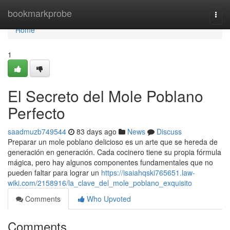
Home
bookmarkprobe
Togg
navi
Home
1
El Secreto del Mole Poblano
Perfecto
saadmuzb749544
83 days ago
News
Discuss
Preparar un mole poblano delicioso es un arte que se hereda de
generación en generación. Cada cocinero tiene su propia fórmula
mágica, pero hay algunos componentes fundamentales que no
pueden faltar para lograr un
https://isaiahqski765651.law-
wiki.com/2158916/la_clave_del_mole_poblano_exquisito
Comments
Who Upvoted
Comments