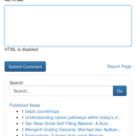
HTML is disabled
Report Page
Search
Go
Published News
1
black countertops
1
Understanding career pathways within today's vi...
1
Van Ness Small Self-Filling Waterer: A Auto...
1
Mengerti Grating Galvanis: Manfaat dan Aplikas...
1
Fortunabola: Tutorial Utuh untuk Pemula