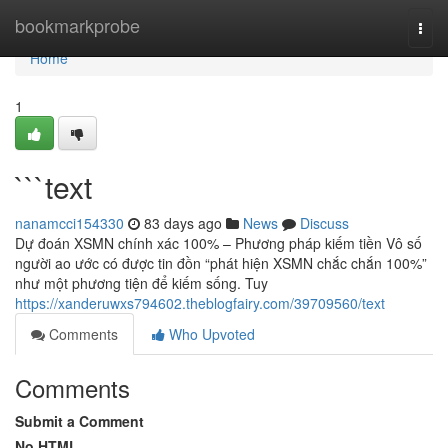
Home
bookmarkprobe
Togg
navi
Home
1
```text
nanamcci154330
83 days ago
News
Discuss
Dự đoán XSMN chính xác 100% – Phương pháp kiếm tiền Vô số
người ao ước có được tin đồn “phát hiện XSMN chắc chắn 100%”
như một phương tiện để kiếm sống. Tuy
https://xanderuwxs794602.theblogfairy.com/39709560/text
Comments
Who Upvoted
Comments
Submit a Comment
No HTML