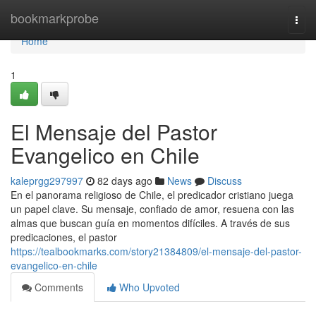
Home
bookmarkprobe
Togg
navi
Home
1
El Mensaje del Pastor
Evangelico en Chile
kaleprgg297997
82 days ago
News
Discuss
En el panorama religioso de Chile, el predicador cristiano juega
un papel clave. Su mensaje, confiado de amor, resuena con las
almas que buscan guía en momentos difíciles. A través de sus
predicaciones, el pastor
https://tealbookmarks.com/story21384809/el-mensaje-del-pastor-
evangelico-en-chile
Comments
Who Upvoted