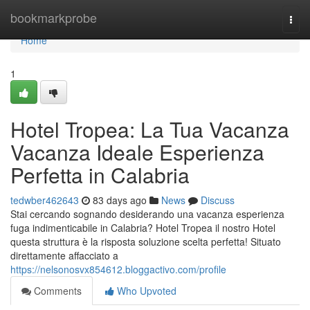
Home
bookmarkprobe
Togg
navi
Home
1
Hotel Tropea: La Tua Vacanza
Vacanza Ideale Esperienza
Perfetta in Calabria
tedwber462643
83 days ago
News
Discuss
Stai cercando sognando desiderando una vacanza esperienza
fuga indimenticabile in Calabria? Hotel Tropea il nostro Hotel
questa struttura è la risposta soluzione scelta perfetta! Situato
direttamente affacciato a
https://nelsonosvx854612.bloggactivo.com/profile
Comments
Who Upvoted