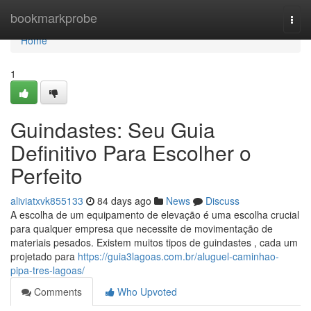
Home
bookmarkprobe
Togg
navi
Home
1
Guindastes: Seu Guia
Definitivo Para Escolher o
Perfeito
aliviatxvk855133
84 days ago
News
Discuss
A escolha de um equipamento de elevação é uma escolha crucial
para qualquer empresa que necessite de movimentação de
materiais pesados. Existem muitos tipos de guindastes , cada um
projetado para
https://guia3lagoas.com.br/aluguel-caminhao-
pipa-tres-lagoas/
Comments
Who Upvoted