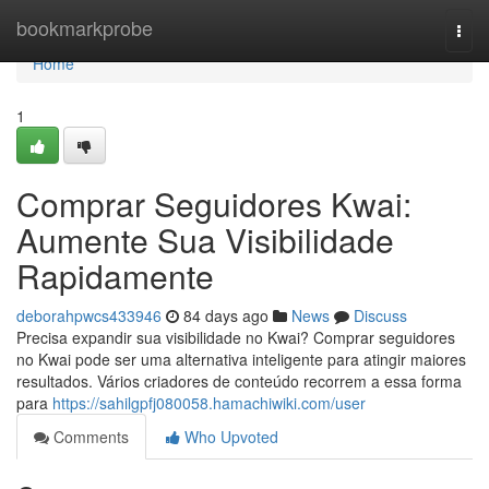
Home
bookmarkprobe
Togg
navi
Home
1
Comprar Seguidores Kwai:
Aumente Sua Visibilidade
Rapidamente
deborahpwcs433946
84 days ago
News
Discuss
Precisa expandir sua visibilidade no Kwai? Comprar seguidores
no Kwai pode ser uma alternativa inteligente para atingir maiores
resultados. Vários criadores de conteúdo recorrem a essa forma
para
https://sahilgpfj080058.hamachiwiki.com/user
Comments
Who Upvoted