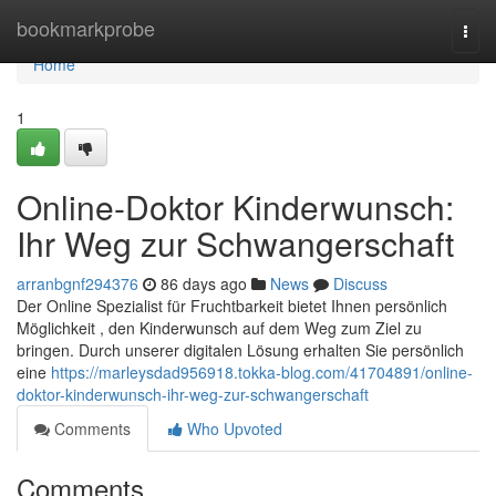
Home
bookmarkprobe
Togg
navi
Home
1
Online-Doktor Kinderwunsch:
Ihr Weg zur Schwangerschaft
arranbgnf294376
86 days ago
News
Discuss
Der Online Spezialist für Fruchtbarkeit bietet Ihnen persönlich
Möglichkeit , den Kinderwunsch auf dem Weg zum Ziel zu
bringen. Durch unserer digitalen Lösung erhalten Sie persönlich
eine
https://marleysdad956918.tokka-blog.com/41704891/online-
doktor-kinderwunsch-ihr-weg-zur-schwangerschaft
Comments
Who Upvoted
Comments