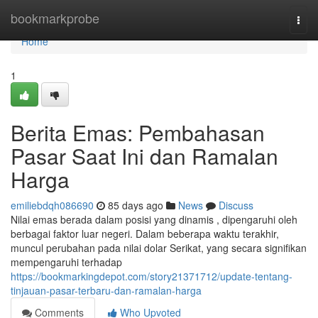
Home
bookmarkprobe
Togg
navi
Home
1
Berita Emas: Pembahasan
Pasar Saat Ini dan Ramalan
Harga
emiliebdqh086690
85 days ago
News
Discuss
Nilai emas berada dalam posisi yang dinamis , dipengaruhi oleh
berbagai faktor luar negeri. Dalam beberapa waktu terakhir,
muncul perubahan pada nilai dolar Serikat, yang secara signifikan
mempengaruhi terhadap
https://bookmarkingdepot.com/story21371712/update-tentang-
tinjauan-pasar-terbaru-dan-ramalan-harga
Comments
Who Upvoted