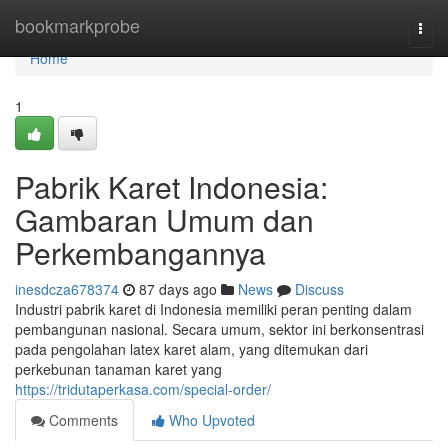
Home
bookmarkprobe
Togg
navi
Home
1
Pabrik Karet Indonesia:
Gambaran Umum dan
Perkembangannya
inesdcza678374
87 days ago
News
Discuss
Industri pabrik karet di Indonesia memiliki peran penting dalam
pembangunan nasional. Secara umum, sektor ini berkonsentrasi
pada pengolahan latex karet alam, yang ditemukan dari
perkebunan tanaman karet yang
https://tridutaperkasa.com/special-order/
Comments
Who Upvoted