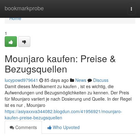
Home
bookmarkprobe
Togg
navi
Home
1
Mounjaro kaufen: Preise &
Bezugsquellen
lucypowd979641
85 days ago
News
Discuss
Damit dieses Medikament zu kaufen , ist es wichtig, die
Aufwendungen und Bezugsmöglichkeiten zu kennen. Der Preis
für Mounjaro variiert je nach Dosierung und Quelle. In der Regel
ist es nur , Mounjaro
https://asiyaxxva344082.blogdun.com/41956921/mounjaro-
kaufen-preise-bezugsquellen
Comments
Who Upvoted