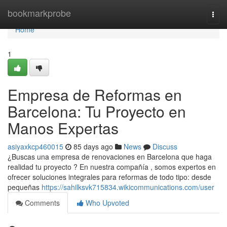
Home
bookmarkprobe
Togg
navi
Home
1
Empresa de Reformas en
Barcelona: Tu Proyecto en
Manos Expertas
asiyaxkcp460015
85 days ago
News
Discuss
¿Buscas una empresa de renovaciones en Barcelona que haga
realidad tu proyecto ? En nuestra compañía , somos expertos en
ofrecer soluciones integrales para reformas de todo tipo: desde
pequeñas
https://sahilksvk715834.wikicommunications.com/user
Comments
Who Upvoted