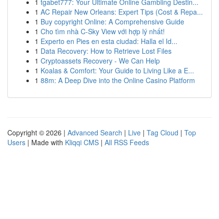
1
tgabet777: Your Ultimate Online Gambling Destin...
1
AC Repair New Orleans: Expert Tips (Cost & Repa...
1
Buy copyright Online: A Comprehensive Guide
1
Cho tìm nhà C-Sky View với hợp lý nhất!
1
Experto en Pies en esta ciudad: Halla el Id...
1
Data Recovery: How to Retrieve Lost Files
1
Cryptoassets Recovery - We Can Help
1
Koalas & Comfort: Your Guide to Living Like a E...
1
88m: A Deep Dive into the Online Casino Platform
Copyright © 2026 |
Advanced Search
|
Live
|
Tag Cloud
|
Top
Users
| Made with
Kliqqi CMS
|
All RSS Feeds