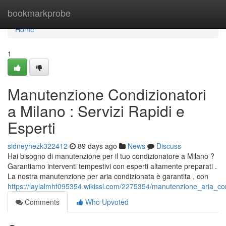
Home
bookmarkprobe
Home
1
Manutenzione Condizionatori
a Milano : Servizi Rapidi e
Esperti
sidneyhezk322412
89 days ago
News
Discuss
Hai bisogno di manutenzione per il tuo condizionatore a Milano ?
Garantiamo interventi tempestivi con esperti altamente preparati .
La nostra manutenzione per aria condizionata è garantita , con
https://laylalmhf095354.wikissl.com/2275354/manutenzione_aria_con
Comments
Who Upvoted