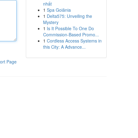
nhất
1
Spa Goiânia
1
Delta575: Unveiling the
Mystery
1
Is It Possible To One Do
Commission-Based Promo...
1
Cordless Access Systems in
this City: A Advance...
ort Page