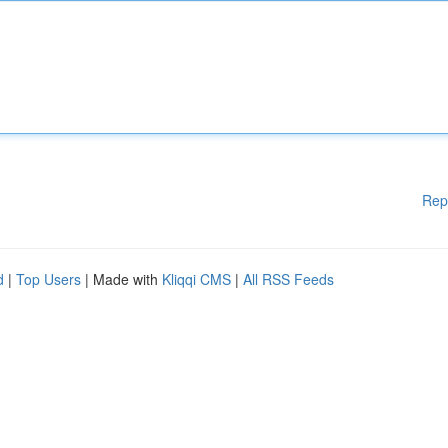
Rep
d
|
Top Users
| Made with
Kliqqi CMS
|
All RSS Feeds