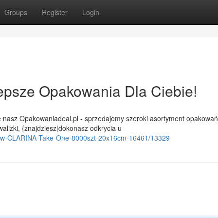
Groups
Register
Login
lepsze Opakowania Dla Ciebie!
 nasz Opakowaniadeal.pl - sprzedajemy szeroki asortyment opakowań
alizki, {znajdziesz|dokonasz odkrycia u
serow-CLARINA-Take-One-8000szt-20x16cm-16461/13329