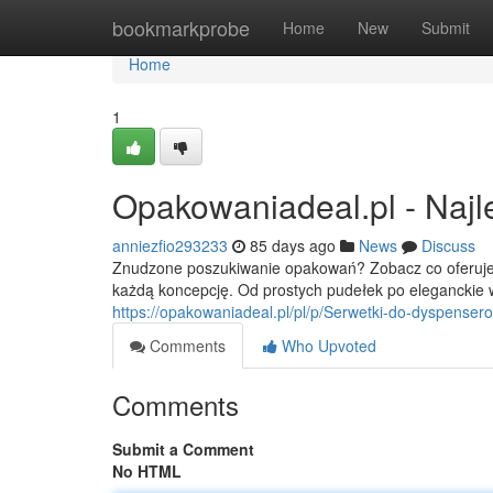
Home
bookmarkprobe
Home
New
Submit
Home
1
Opakowaniadeal.pl - Naj
anniezfio293233
85 days ago
News
Discuss
Znudzone poszukiwanie opakowań? Zobacz co oferuje
każdą koncepcję. Od prostych pudełek po eleganckie w
https://opakowaniadeal.pl/pl/p/Serwetki-do-dyspen
Comments
Who Upvoted
Comments
Submit a Comment
No HTML