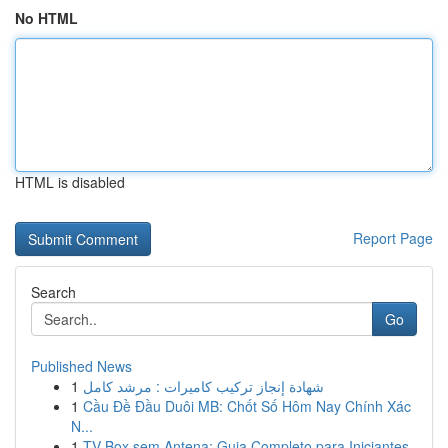
No HTML
HTML is disabled
Report Page
Search
Go
Published News
1
شهادة إنجاز تركيب كاميرات : مرشد كامل
1
Cầu Đề Đầu Duôi MB: Chốt Số Hôm Nay Chính Xác
N...
1
TV Box sem Antena: Guia Completo para Iniciantes