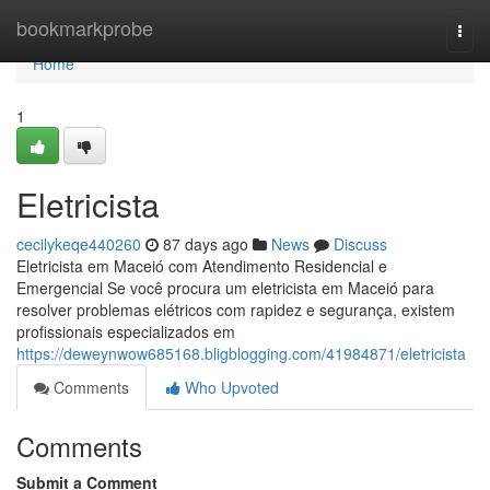
Home
bookmarkprobe
Togg
navi
Home
1
Eletricista
cecilykeqe440260
87 days ago
News
Discuss
Eletricista em Maceió com Atendimento Residencial e
Emergencial Se você procura um eletricista em Maceió para
resolver problemas elétricos com rapidez e segurança, existem
profissionais especializados em
https://deweynwow685168.bligblogging.com/41984871/eletricista
Comments
Who Upvoted
Comments
Submit a Comment