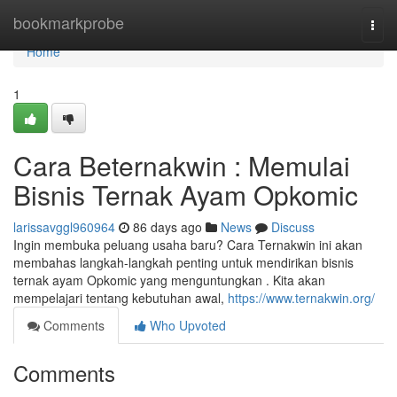
Home
bookmarkprobe
Togg
navi
Home
1
Cara Beternakwin : Memulai
Bisnis Ternak Ayam Opkomic
larissavggl960964
86 days ago
News
Discuss
Ingin membuka peluang usaha baru? Cara Ternakwin ini akan
membahas langkah-langkah penting untuk mendirikan bisnis
ternak ayam Opkomic yang menguntungkan . Kita akan
mempelajari tentang kebutuhan awal,
https://www.ternakwin.org/
Comments
Who Upvoted
Comments