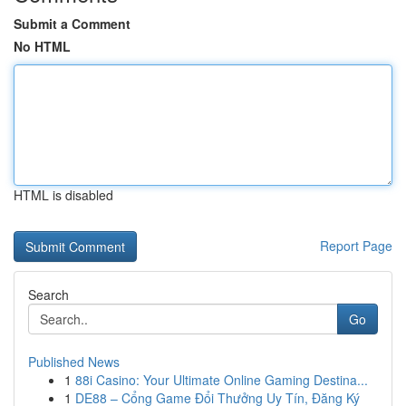
Submit a Comment
No HTML
HTML is disabled
Report Page
Search
Go
Published News
1
88i Casino: Your Ultimate Online Gaming Destina...
1
DE88 – Cổng Game Đổi Thưởng Uy Tín, Đăng Ký