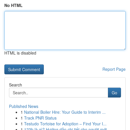
No HTML
HTML is disabled
Report Page
Search
Go
Published News
1
National Boiler Hire: Your Guide to Interim ...
1
Track PNR Status
1
Testudo Tortoise for Adoption – Find Your I...
1
123b là gì? Hướng dẫn chi tiết cho người mới ...