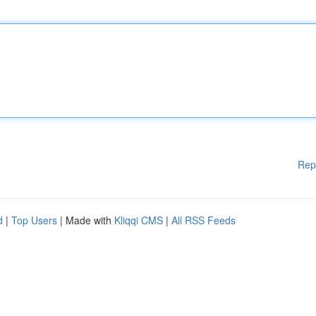
Rep
d
|
Top Users
| Made with
Kliqqi CMS
|
All RSS Feeds