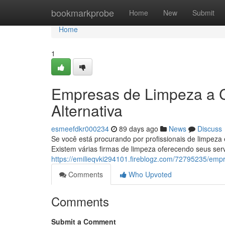
Home
bookmarkprobe
Home
New
Submit
Home
1
Empresas de Limpeza a C
Alternativa
esmeefdkr000234
89 days ago
News
Discuss
Se você está procurando por profissionais de limpeza
Existem várias firmas de limpeza oferecendo seus ser
https://emilieqvki294101.fireblogz.com/72795235/em
Comments
Who Upvoted
Comments
Submit a Comment