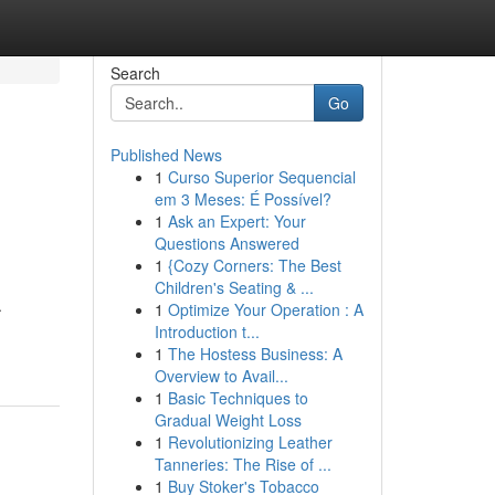
Search
Go
Published News
1
Curso Superior Sequencial
em 3 Meses: É Possível?
1
Ask an Expert: Your
Questions Answered
1
{Cozy Corners: The Best
Children's Seating & ...
.
1
Optimize Your Operation : A
Introduction t...
1
The Hostess Business: A
Overview to Avail...
1
Basic Techniques to
Gradual Weight Loss
1
Revolutionizing Leather
Tanneries: The Rise of ...
1
Buy Stoker's Tobacco