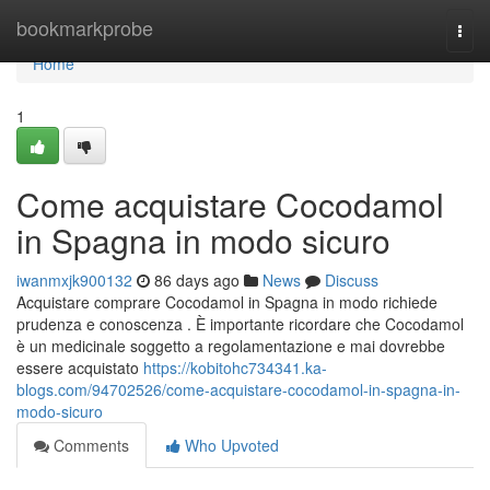
Home
bookmarkprobe
Togg
navi
Home
1
Come acquistare Cocodamol
in Spagna in modo sicuro
iwanmxjk900132
86 days ago
News
Discuss
Acquistare comprare Cocodamol in Spagna in modo richiede
prudenza e conoscenza . È importante ricordare che Cocodamol
è un medicinale soggetto a regolamentazione e mai dovrebbe
essere acquistato
https://kobitohc734341.ka-
blogs.com/94702526/come-acquistare-cocodamol-in-spagna-in-
modo-sicuro
Comments
Who Upvoted