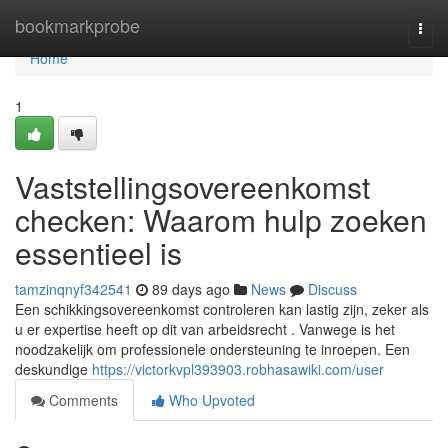
Home
bookmarkprobe
Togg
navi
Home
1
Vaststellingsovereenkomst
checken: Waarom hulp zoeken
essentieel is
tamzinqnyf342541
89 days ago
News
Discuss
Een schikkingsovereenkomst controleren kan lastig zijn, zeker als
u er expertise heeft op dit van arbeidsrecht . Vanwege is het
noodzakelijk om professionele ondersteuning te inroepen. Een
deskundige
https://victorkvpl393903.robhasawiki.com/user
Comments
Who Upvoted