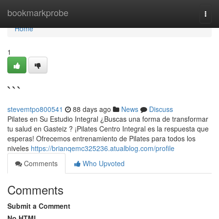
Home
bookmarkprobe
Togg
navi
Home
1
```
stevemtpo800541
88 days ago
News
Discuss
Pilates en Su Estudio Integral ¿Buscas una forma de transformar
tu salud en Gasteiz ? ¡Pilates Centro Integral es la respuesta que
esperas! Ofrecemos entrenamiento de Pilates para todos los
niveles
https://brianqemc325236.atualblog.com/profile
Comments
Who Upvoted
Comments
Submit a Comment
No HTML