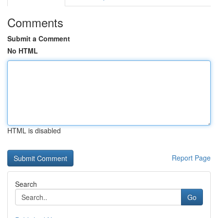
Comments
Submit a Comment
No HTML
HTML is disabled
Report Page
Search
Go