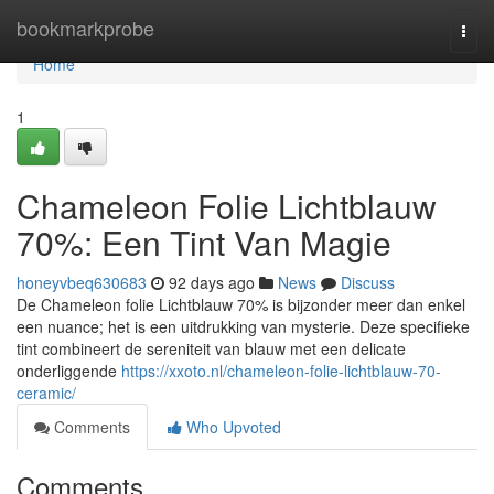
Home
bookmarkprobe
Togg
navi
Home
1
Chameleon Folie Lichtblauw
70%: Een Tint Van Magie
honeyvbeq630683
92 days ago
News
Discuss
De Chameleon folie Lichtblauw 70% is bijzonder meer dan enkel
een nuance; het is een uitdrukking van mysterie. Deze specifieke
tint combineert de sereniteit van blauw met een delicate
onderliggende
https://xxoto.nl/chameleon-folie-lichtblauw-70-
ceramic/
Comments
Who Upvoted
Comments