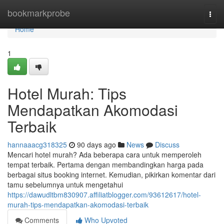
Home
bookmarkprobe
Togg
navi
Home
1
Hotel Murah: Tips
Mendapatkan Akomodasi
Terbaik
hannaaacg318325
90 days ago
News
Discuss
Mencari hotel murah? Ada beberapa cara untuk memperoleh
tempat terbaik. Pertama dengan membandingkan harga pada
berbagai situs booking internet. Kemudian, pikirkan komentar dari
tamu sebelumnya untuk mengetahui
https://dawudltbm830907.affiliatblogger.com/93612617/hotel-
murah-tips-mendapatkan-akomodasi-terbaik
Comments
Who Upvoted