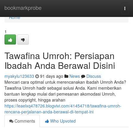
Home
bookmarkprobe
Togg
navi
Home
1
Tawafina Umroh: Persiapan
Ibadah Anda Berawal Disini
myakylu123633
91 days ago
News
Discuss
Mencari cara optimal untuk merencanakan ibadah Umroh Anda?
Tawafina Umroh hadir sebagai solusi Anda. Kami memberikan
bantuan lengkap mulai dari pemesanan akomodasi Umroh,
proses copyright, hingga arahan
https://leaelxq478726.blogvivi.com/41454718/tawafina-umroh-
rencana-perjalanan-anda-berawal-di-tempat-ini
Comments
Who Upvoted