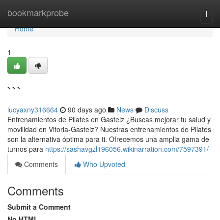
Home
bookmarkprobe
Togg
navi
Home
1
```
lucyaxny316664
90 days ago
News
Discuss
Entrenamientos de Pilates en Gasteiz ¿Buscas mejorar tu salud y
movilidad en Vitoria-Gasteiz? Nuestras entrenamientos de Pilates
son la alternativa óptima para ti. Ofrecemos una amplia gama de
turnos para
https://sashavgzl196056.wikinarration.com/7597391/
Comments
Who Upvoted
Comments
Submit a Comment
No HTML