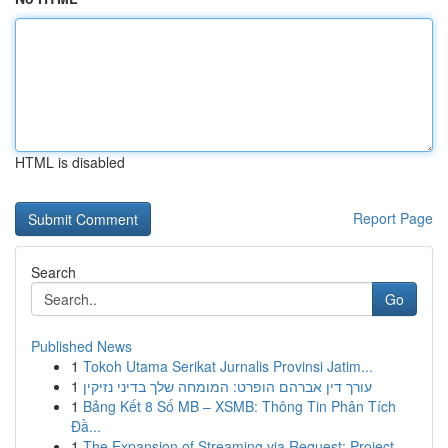
HTML is disabled
Report Page
Search
Go
Published News
1
Tokoh Utama Serikat Jurnalis Provinsi Jatim...
1
עורך דין אברהם הופרט: המומחה שלך בדיני נזיקין
1
Bảng Kết 8 Số MB – XSMB: Thông Tin Phân Tích
Đầ...
1
The Expansion of Streaming via Request: Project...