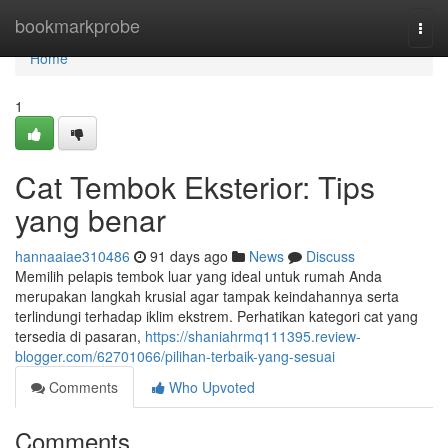
Home
bookmarkprobe
Togg
navi
Home
1
Cat Tembok Eksterior: Tips
yang benar
hannaaiae310486
91 days ago
News
Discuss
Memilih pelapis tembok luar yang ideal untuk rumah Anda
merupakan langkah krusial agar tampak keindahannya serta
terlindungi terhadap iklim ekstrem. Perhatikan kategori cat yang
tersedia di pasaran,
https://shaniahrmq111395.review-
blogger.com/62701066/pilihan-terbaik-yang-sesuai
Comments
Who Upvoted
Comments